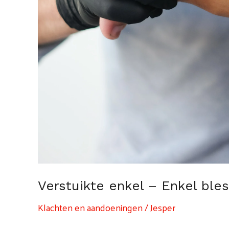
Verstuikte enkel – Enkel ble
Klachten en aandoeningen
/
Jesper