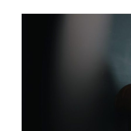
Fysiotherapie
en
hoofdpijn