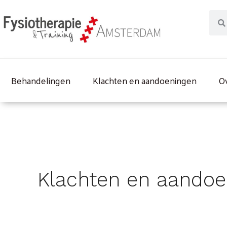
Ga
Sear
naar
de
inhoud
Behandelingen
Klachten en aandoeningen
O
Klachten en aandoe