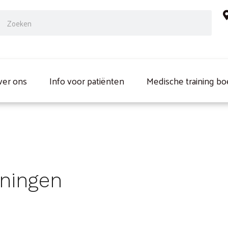
ch
Search
ver ons
Info voor patiënten
Medische training b
ningen