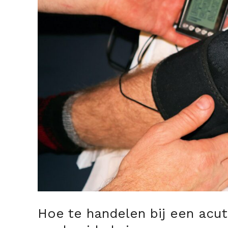
knieblessure:
advies
voor
een
verdraaide
knie
Hoe te handelen bij een acut