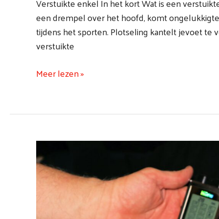
Verstuikte enkel In het kort Wat is een verstuikte
een drempel over het hoofd, komt ongelukkigter
tijdens het sporten. Plotseling kantelt jevoet te
verstuikte
Meer lezen »
Hoe
te
handelen
bij
een
acute