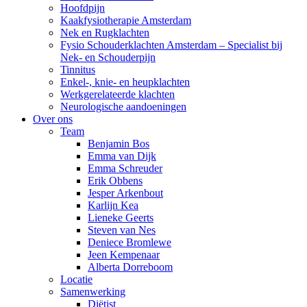
Hoofdpijn
Kaakfysiotherapie Amsterdam
Nek en Rugklachten
Fysio Schouderklachten Amsterdam – Specialist bij
Nek- en Schouderpijn
Tinnitus
Enkel-, knie- en heupklachten
Werkgerelateerde klachten
Neurologische aandoeningen
Over ons
Team
Benjamin Bos
Emma van Dijk
Emma Schreuder
Erik Obbens
Jesper Arkenbout
Karlijn Kea
Lieneke Geerts
Steven van Nes
Deniece Bromlewe
Jeen Kempenaar
Alberta Dorreboom
Locatie
Samenwerking
Diëtist