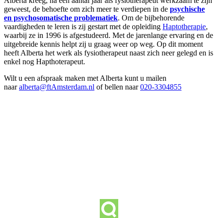
Alberta kreeg, na een aantal jaar als fysiotherapeut werkzaam te zijn
geweest, de behoefte om zich meer te verdiepen in de
psychische
en psychosomatische problematiek
. Om de bijbehorende
vaardigheden te leren is zij gestart met de opleiding
Haptotherapie
,
waarbij ze in 1996 is afgestudeerd. Met de jarenlange ervaring en de
uitgebreide kennis helpt zij u graag weer op weg. Op dit moment
heeft Alberta het werk als fysiotherapeut naast zich neer gelegd en is
enkel nog Hapthoterapeut.
Wilt u een afspraak maken met Alberta kunt u mailen
naar
alberta@ftAmsterdam.nl
of bellen naar
020-3304855