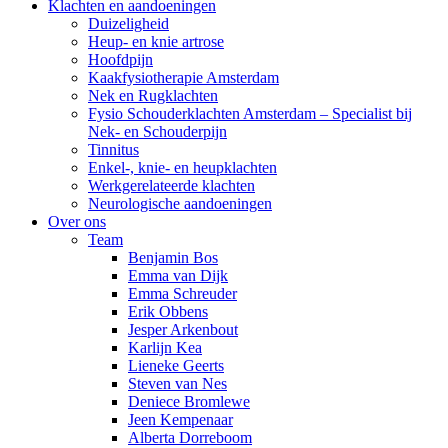
Klachten en aandoeningen
Duizeligheid
Heup- en knie artrose
Hoofdpijn
Kaakfysiotherapie Amsterdam
Nek en Rugklachten
Fysio Schouderklachten Amsterdam – Specialist bij
Nek- en Schouderpijn
Tinnitus
Enkel-, knie- en heupklachten
Werkgerelateerde klachten
Neurologische aandoeningen
Over ons
Team
Benjamin Bos
Emma van Dijk
Emma Schreuder
Erik Obbens
Jesper Arkenbout
Karlijn Kea
Lieneke Geerts
Steven van Nes
Deniece Bromlewe
Jeen Kempenaar
Alberta Dorreboom