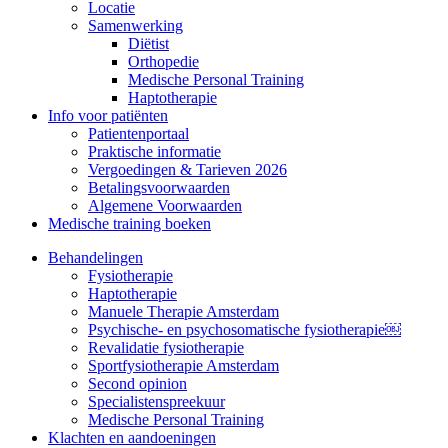
Locatie
Samenwerking
Diëtist
Orthopedie
Medische Personal Training
Haptotherapie
Info voor patiënten
Patientenportaal
Praktische informatie
Vergoedingen & Tarieven 2026
Betalingsvoorwaarden
Algemene Voorwaarden
Medische training boeken
Behandelingen
Fysiotherapie
Haptotherapie
Manuele Therapie Amsterdam
Psychische- en psychosomatische fysiotherapie￼
Revalidatie fysiotherapie
Sportfysiotherapie Amsterdam
Second opinion
Specialistenspreekuur
Medische Personal Training
Klachten en aandoeningen