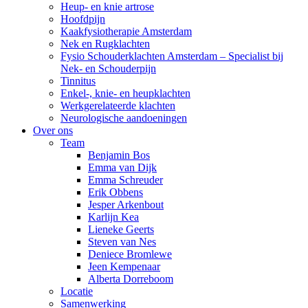
Heup- en knie artrose
Hoofdpijn
Kaakfysiotherapie Amsterdam
Nek en Rugklachten
Fysio Schouderklachten Amsterdam – Specialist bij
Nek- en Schouderpijn
Tinnitus
Enkel-, knie- en heupklachten
Werkgerelateerde klachten
Neurologische aandoeningen
Over ons
Team
Benjamin Bos
Emma van Dijk
Emma Schreuder
Erik Obbens
Jesper Arkenbout
Karlijn Kea
Lieneke Geerts
Steven van Nes
Deniece Bromlewe
Jeen Kempenaar
Alberta Dorreboom
Locatie
Samenwerking