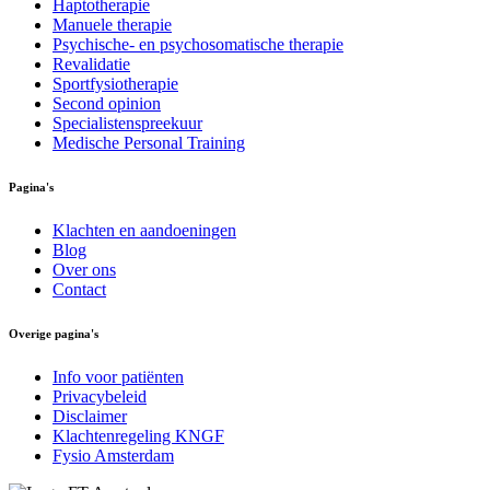
Haptotherapie
Manuele therapie
Psychische- en psychosomatische therapie
Revalidatie
Sportfysiotherapie
Second opinion
Specialistenspreekuur
Medische Personal Training
Pagina's
Klachten en aandoeningen
Blog
Over ons
Contact
Overige pagina's
Info voor patiënten
Privacybeleid
Disclaimer
Klachtenregeling KNGF
Fysio Amsterdam