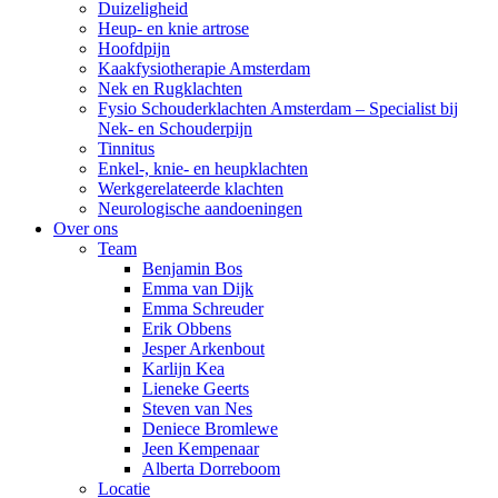
Duizeligheid
Heup- en knie artrose
Hoofdpijn
Kaakfysiotherapie Amsterdam
Nek en Rugklachten
Fysio Schouderklachten Amsterdam – Specialist bij
Nek- en Schouderpijn
Tinnitus
Enkel-, knie- en heupklachten
Werkgerelateerde klachten
Neurologische aandoeningen
Over ons
Team
Benjamin Bos
Emma van Dijk
Emma Schreuder
Erik Obbens
Jesper Arkenbout
Karlijn Kea
Lieneke Geerts
Steven van Nes
Deniece Bromlewe
Jeen Kempenaar
Alberta Dorreboom
Locatie