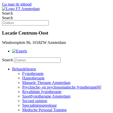
Ga naar de inhoud
Search
Search
Locatie Centrum-Oost
Windroosplein 96, 1018ZW Amsterdam
Search
Behandelingen
Fysiotherapie
Haptotherapie
Manuele Therapie Amsterdam
Psychische- en psychosomatische fysiotherapie￼
Revalidatie fysiotherapie
Sportfysiotherapie Amsterdam
Second opinion
Specialistenspreekuur
Medische Personal Training