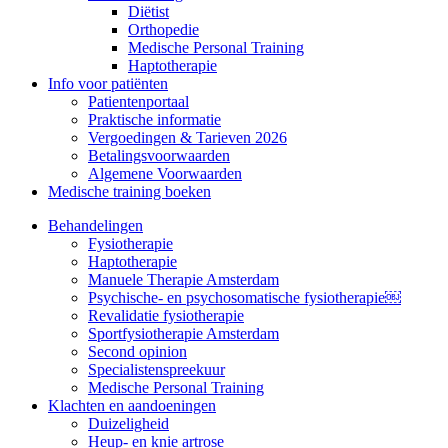
Diëtist
Orthopedie
Medische Personal Training
Haptotherapie
Info voor patiënten
Patientenportaal
Praktische informatie
Vergoedingen & Tarieven 2026
Betalingsvoorwaarden
Algemene Voorwaarden
Medische training boeken
Behandelingen
Fysiotherapie
Haptotherapie
Manuele Therapie Amsterdam
Psychische- en psychosomatische fysiotherapie￼
Revalidatie fysiotherapie
Sportfysiotherapie Amsterdam
Second opinion
Specialistenspreekuur
Medische Personal Training
Klachten en aandoeningen
Duizeligheid
Heup- en knie artrose