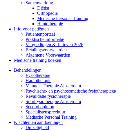
Samenwerking
Diëtist
Orthopedie
Medische Personal Training
Haptotherapie
Info voor patiënten
Patientenportaal
Praktische informatie
Vergoedingen & Tarieven 2026
Betalingsvoorwaarden
Algemene Voorwaarden
Medische training boeken
Behandelingen
Fysiotherapie
Haptotherapie
Manuele Therapie Amsterdam
Psychische- en psychosomatische fysiotherapie￼
Revalidatie fysiotherapie
Sportfysiotherapie Amsterdam
Second opinion
Specialistenspreekuur
Medische Personal Training
Klachten en aandoeningen
Duizeligheid