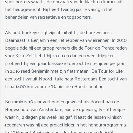
spelsporters waarbij de oorzaak van de klachten komen uit
het heupgewricht. Hij heeft twintig jaar ervaring in het
behandelen van recreatieve en topsporters.
Als oud-hockeyer ligt zijn affiniteit bij de hockeysport.
Daarnaast is Benjamin een liefhebber van wielrennen. In 2010
begeleidde hij een groep renners die de Tour de France reden
voor Kika. Zelf fietst hij zo nu en dan een wedstrijdje en
probeert hij een paar klassieke toertochten te rijden per jaar.
In 2016 reed Benjamin met zijn fietsmaten “De Tour for Life”,
een tocht vanuit Noord-Italië naar Rotterdam. Een tocht van
bijna 1400 km voor de ‘Daniël den Hoed stichting’.
Benjamin is 10 jaar verbonden geweest als docent aan de
Hogeschool van Amsterdam, aan de opleiding fysiotherapie,
waar hij 2 dagen per week les gaf. Naast de lessen klinisch
redeneren was hij deelprojectleider in het honourprogramma.
In 2016 werd Benjamin door de studenten van de HVA