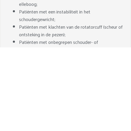
elleboog;
Patiënten met een instabiliteit in het
schoudergewricht;
Patiënten met klachten van de rotatorcuff (scheur of
ontsteking in de pezen);
Patiënten met onbegrepen schouder- of
elleboogklachten;
Schouderpatiënten met ontstekingen en pijn die in
aanmerking komen voor injecties;
Patiënten die een second opinion willen met
betrekking tot hun klacht;
Ter ondersteuning van de uw huisarts bij het
diagnostiseren van uw klacht aan schouder of
elleboog;
Doorverwijzing