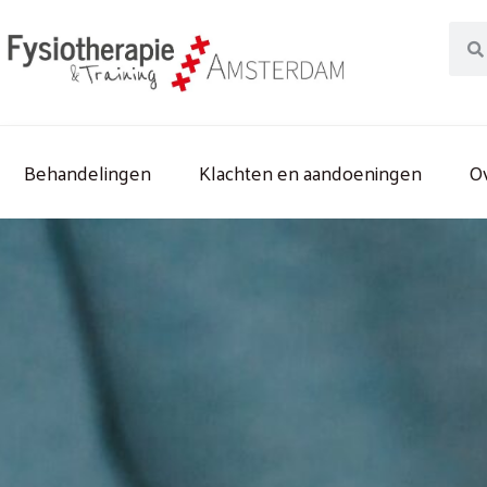
Ga
Sear
naar
de
inhoud
Behandelingen
Klachten en aandoeningen
O