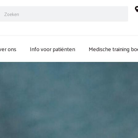
ch
Search
ver ons
Info voor patiënten
Medische training b