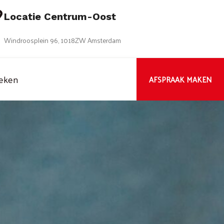
Locatie Centrum-Oost
Windroosplein 96, 1018ZW Amsterdam
oeken
AFSPRAAK MAKEN