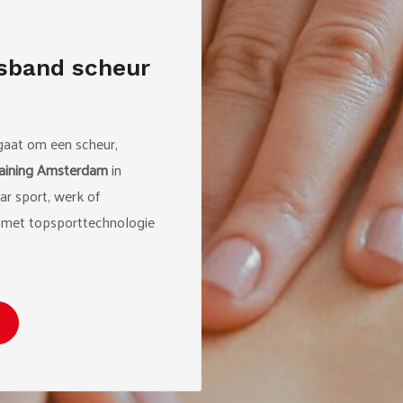
isband scheur
 gaat om een scheur,
raining Amsterdam
in
r sport, werk of
e met topsporttechnologie