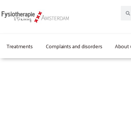
Skip
Sear
to
content
Treatments
Complaints and disorders
About 