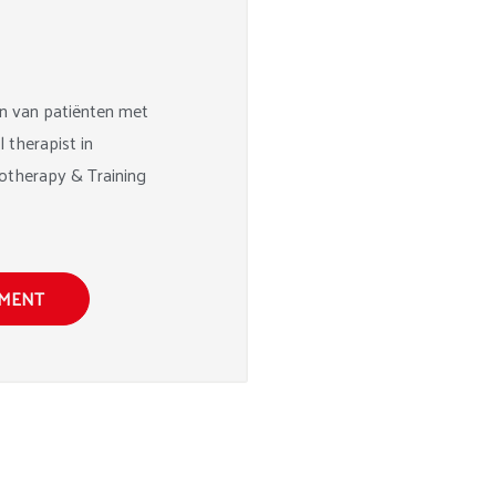
en van patiënten met
 therapist in
otherapy & Training
TMENT